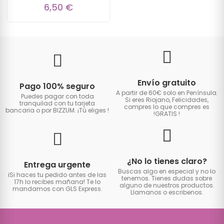
6,50 €
Envío gratuito
Pago 100% seguro
A partir de 60€ solo en Península.
Puedes pagar con toda
Si eres Riojano, Felicidades,
tranquilad con tu tarjeta
compres lo que compres es
bancaria o por BIZZUM. ¡Tú eliges
!
!GRATIS
!
¿No lo tienes claro?
Entrega urgente
Buscas algo en especial y no lo
iSi haces tu pedido antes de las
tenemos. Tienes dudas sobre
17h lo recibes mañana! Te lo
alguno de nuestros productos.
mandamos con GLS Express.
Llamanos o escribenos.