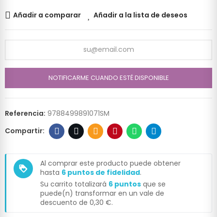
Añadir a comparar
Añadir a la lista de deseos
NOTIFICARME CUANDO ESTÉ DISPONIBLE
Referencia:
9788499891071SM
Al comprar este producto puede obtener
loyalty
hasta
6
puntos de fidelidad
.
Su carrito totalizará
6
puntos
que se
puede(n) transformar en un vale de
descuento de
0,30 €
.