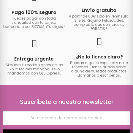
Envío gratuito
Pago 100% seguro
A partir de 60€ solo en Península.
Puedes pagar con toda
Si eres Riojano, Felicidades,
tranquilad con tu tarjeta
compres lo que compres es
bancaria o por BIZZUM. ¡Tú eliges
!
!GRATIS
!
¿No lo tienes claro?
Entrega urgente
Buscas algo en especial y no lo
iSi haces tu pedido antes de las
tenemos. Tienes dudas sobre
17h lo recibes mañana! Te lo
alguno de nuestros productos.
mandamos con GLS Express.
Llamanos o escribenos.
Suscríbete a nuestro newsletter