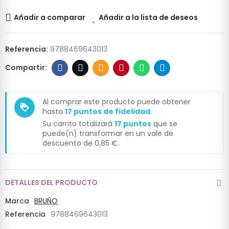
Añadir a comparar
Añadir a la lista de deseos
Referencia:
9788469643013
Al comprar este producto puede obtener
loyalty
hasta
17
puntos de fidelidad
.
Su carrito totalizará
17
puntos
que se
puede(n) transformar en un vale de
descuento de
0,85 €
.
DETALLES DEL PRODUCTO
Marca
BRUÑO
Referencia
9788469643013