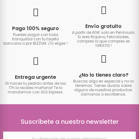
Envío gratuito
Pago 100% seguro
A partir de 60€ solo en Península.
Puedes pagar con toda
Si eres Riojano, Felicidades,
tranquilad con tu tarjeta
compres lo que compres es
bancaria o por BIZZUM. ¡Tú eliges
!
!GRATIS
!
¿No lo tienes claro?
Entrega urgente
Buscas algo en especial y no lo
iSi haces tu pedido antes de las
tenemos. Tienes dudas sobre
17h lo recibes mañana! Te lo
alguno de nuestros productos.
mandamos con GLS Express.
Llamanos o escribenos.
Suscríbete a nuestro newsletter