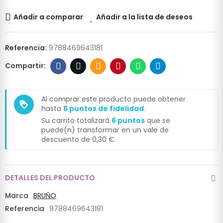
Añadir a comparar
Añadir a la lista de deseos
Referencia:
9788469643181
Al comprar este producto puede obtener
loyalty
hasta
6
puntos de fidelidad
.
Su carrito totalizará
6
puntos
que se
puede(n) transformar en un vale de
descuento de
0,30 €
.
DETALLES DEL PRODUCTO
Marca
BRUÑO
Referencia
9788469643181