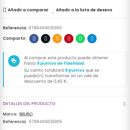
Añadir a comparar
Añadir a la lista de deseos
Referencia:
9788469635865
Al comprar este producto puede obtener
loyalty
hasta
9
puntos de fidelidad
.
Su carrito totalizará
9
puntos
que se
puede(n) transformar en un vale de
descuento de
0,45 €
.
DETALLES DEL PRODUCTO
Marca
BRUÑO
Referencia
9788469635865