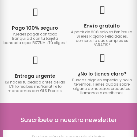
Envío gratuito
Pago 100% seguro
A partir de 60€ solo en Península.
Puedes pagar con toda
Si eres Riojano, Felicidades,
tranquilad con tu tarjeta
compres lo que compres es
bancaria o por BIZZUM. ¡Tú eliges
!
!GRATIS
!
¿No lo tienes claro?
Entrega urgente
Buscas algo en especial y no lo
iSi haces tu pedido antes de las
tenemos. Tienes dudas sobre
17h lo recibes mañana! Te lo
alguno de nuestros productos.
mandamos con GLS Express.
Llamanos o escribenos.
Suscríbete a nuestro newsletter