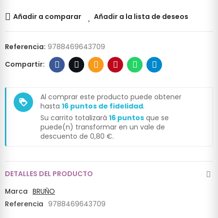
Añadir a comparar
Añadir a la lista de deseos
Referencia:
9788469643709
Al comprar este producto puede obtener
loyalty
hasta
16
puntos de fidelidad
.
Su carrito totalizará
16
puntos
que se
puede(n) transformar en un vale de
descuento de
0,80 €
.
DETALLES DEL PRODUCTO
Marca
BRUÑO
Referencia
9788469643709