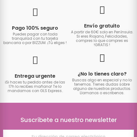
Envío gratuito
Pago 100% seguro
A partir de 60€ solo en Península.
Puedes pagar con toda
Si eres Riojano, Felicidades,
tranquilad con tu tarjeta
compres lo que compres es
bancaria o por BIZZUM. ¡Tú eliges
!
!GRATIS
!
¿No lo tienes claro?
Entrega urgente
Buscas algo en especial y no lo
iSi haces tu pedido antes de las
tenemos. Tienes dudas sobre
17h lo recibes mañana! Te lo
alguno de nuestros productos.
mandamos con GLS Express.
Llamanos o escribenos.
Suscríbete a nuestro newsletter