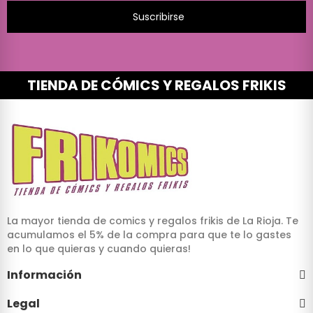
Suscribirse
TIENDA DE CÓMICS Y REGALOS FRIKIS
La mayor tienda de comics y regalos frikis de La Rioja. Te
acumulamos el 5% de la compra para que te lo gastes
en lo que quieras y cuando quieras!
Información
Legal