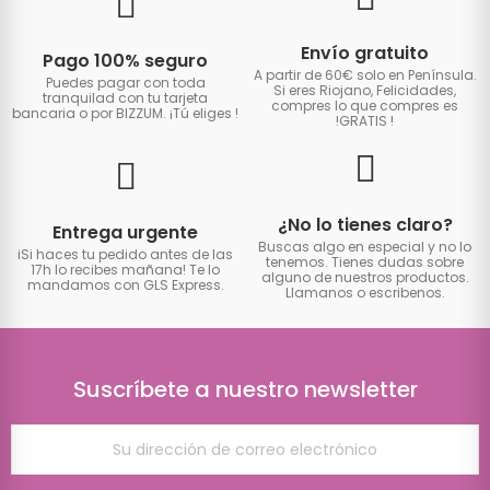
Envío gratuito
Pago 100% seguro
A partir de 60€ solo en Península.
Puedes pagar con toda
Si eres Riojano, Felicidades,
tranquilad con tu tarjeta
compres lo que compres es
bancaria o por BIZZUM. ¡Tú eliges
!
!GRATIS
!
¿No lo tienes claro?
Entrega urgente
Buscas algo en especial y no lo
iSi haces tu pedido antes de las
tenemos. Tienes dudas sobre
17h lo recibes mañana! Te lo
alguno de nuestros productos.
mandamos con GLS Express.
Llamanos o escribenos.
Suscríbete a nuestro newsletter