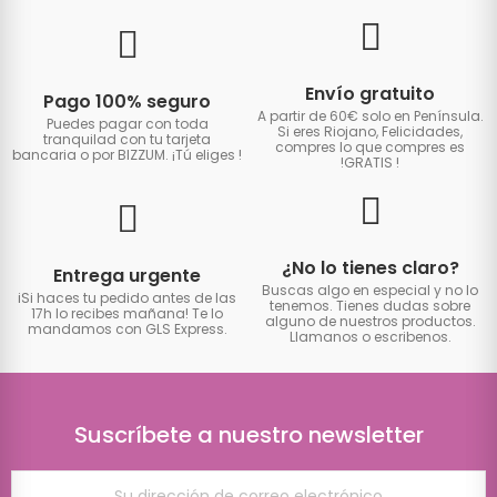
Envío gratuito
Pago 100% seguro
A partir de 60€ solo en Península.
Puedes pagar con toda
Si eres Riojano, Felicidades,
tranquilad con tu tarjeta
compres lo que compres es
bancaria o por BIZZUM. ¡Tú eliges
!
!GRATIS
!
¿No lo tienes claro?
Entrega urgente
Buscas algo en especial y no lo
iSi haces tu pedido antes de las
tenemos. Tienes dudas sobre
17h lo recibes mañana! Te lo
alguno de nuestros productos.
mandamos con GLS Express.
Llamanos o escribenos.
Suscríbete a nuestro newsletter