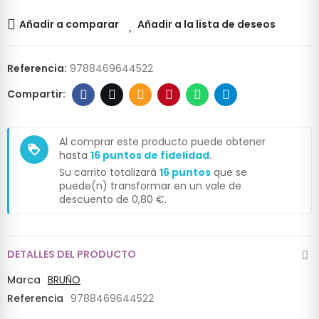
Añadir a comparar
Añadir a la lista de deseos
Referencia:
9788469644522
Al comprar este producto puede obtener
loyalty
hasta
16
puntos de fidelidad
.
Su carrito totalizará
16
puntos
que se
puede(n) transformar en un vale de
descuento de
0,80 €
.
DETALLES DEL PRODUCTO
Marca
BRUÑO
Referencia
9788469644522