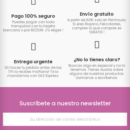
Envío gratuito
Pago 100% seguro
A partir de 60€ solo en Península.
Puedes pagar con toda
Si eres Riojano, Felicidades,
tranquilad con tu tarjeta
compres lo que compres es
bancaria o por BIZZUM. ¡Tú eliges
!
!GRATIS
!
¿No lo tienes claro?
Entrega urgente
Buscas algo en especial y no lo
iSi haces tu pedido antes de las
tenemos. Tienes dudas sobre
17h lo recibes mañana! Te lo
alguno de nuestros productos.
mandamos con GLS Express.
Llamanos o escribenos.
Suscríbete a nuestro newsletter