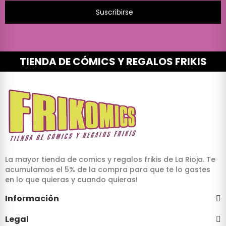
Suscribirse
TIENDA DE CÓMICS Y REGALOS FRIKIS
La mayor tienda de comics y regalos frikis de La Rioja. Te
acumulamos el 5% de la compra para que te lo gastes
en lo que quieras y cuando quieras!
Información
Legal