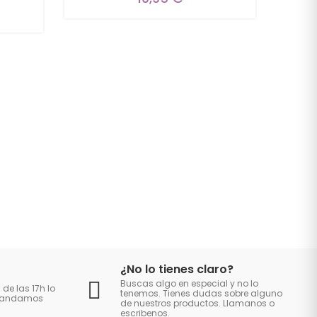
¿No lo tienes claro?
Buscas algo en especial y no lo
 de las 17h lo
tenemos. Tienes dudas sobre alguno
 mandamos
de nuestros productos. Llamanos o
escribenos.