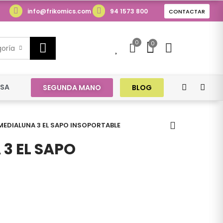
info@frikomics.com
94 1573 800
CONTACTAR
0
0
0
goría
ESA
SEGUNDA MANO
BLOG
MEDIALUNA 3 EL SAPO INSOPORTABLE
3 EL SAPO