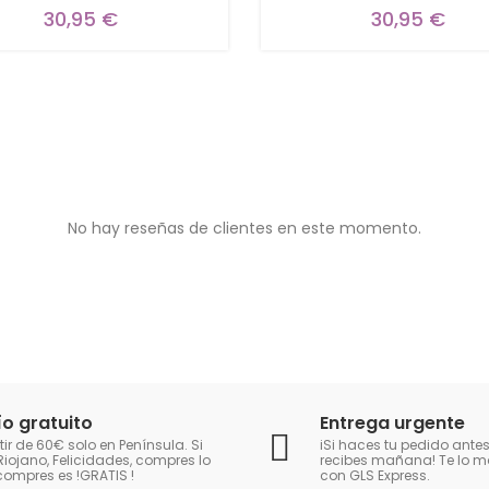
30,95 €
30,95 €
No hay reseñas de clientes en este momento.
ío gratuito
Entrega urgente
tir de 60€ solo en Península. Si
iSi haces tu pedido antes
Riojano, Felicidades, compres lo
recibes mañana! Te lo
compres es !GRATIS
!
con GLS Express.