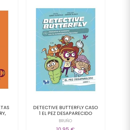
ETAS
DETECTIVE BUTTERFLY CASO
DET
RY,
1 EL PEZ DESAPARECIDO
2 E
BRUÑO
10,95 €