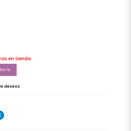
oras en tienda
RA YA
 de deseos