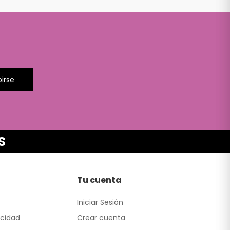
birse
S
Tu cuenta
Iniciar Sesión
acidad
Crear cuenta