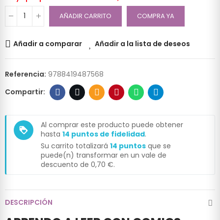
AÑADIR CARRITO
COMPRA YA
Añadir a comparar
Añadir a la lista de deseos
Referencia:
9788419487568
Al comprar este producto puede obtener
loyalty
hasta
14
puntos de fidelidad
.
Su carrito totalizará
14
puntos
que se
puede(n) transformar en un vale de
descuento de
0,70 €
.
DESCRIPCIÓN