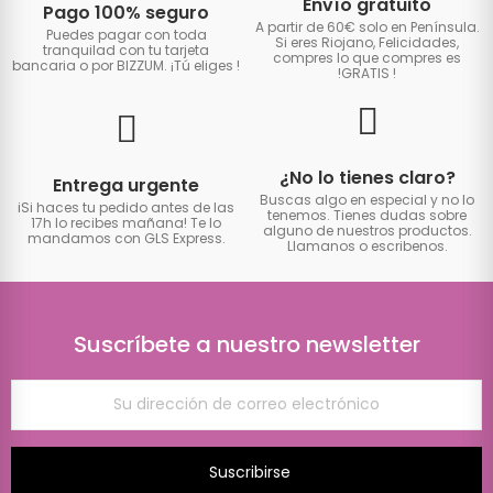
Envío gratuito
Pago 100% seguro
A partir de 60€ solo en Península.
Puedes pagar con toda
Si eres Riojano, Felicidades,
tranquilad con tu tarjeta
compres lo que compres es
bancaria o por BIZZUM. ¡Tú eliges
!
!GRATIS
!
¿No lo tienes claro?
Entrega urgente
Buscas algo en especial y no lo
iSi haces tu pedido antes de las
tenemos. Tienes dudas sobre
17h lo recibes mañana! Te lo
alguno de nuestros productos.
mandamos con GLS Express.
Llamanos o escribenos.
Suscríbete a nuestro newsletter
Suscribirse