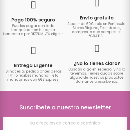
Envío gratuito
Pago 100% seguro
A partir de 60€ solo en Península.
Puedes pagar con toda
Si eres Riojano, Felicidades,
tranquilad con tu tarjeta
compres lo que compres es
bancaria o por BIZZUM. ¡Tú eliges
!
!GRATIS
!
¿No lo tienes claro?
Entrega urgente
Buscas algo en especial y no lo
iSi haces tu pedido antes de las
tenemos. Tienes dudas sobre
17h lo recibes mañana! Te lo
alguno de nuestros productos.
mandamos con GLS Express.
Llamanos o escribenos.
Suscríbete a nuestro newsletter