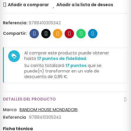
Añadir a comparar
Añadir a la lista de deseos
Referencia:
9788410305342
Al comprar este producto puede obtener
loyalty
hasta
17
puntos de fidelidad
.
Su carrito totalizará
17
puntos
que se
puede(n) transformar en un vale de
descuento de
0,85 €
.
DETALLES DEL PRODUCTO
Marca
RANDOM HOUSE MONDADORI
Referencia
9788410305342
Ficha técnica