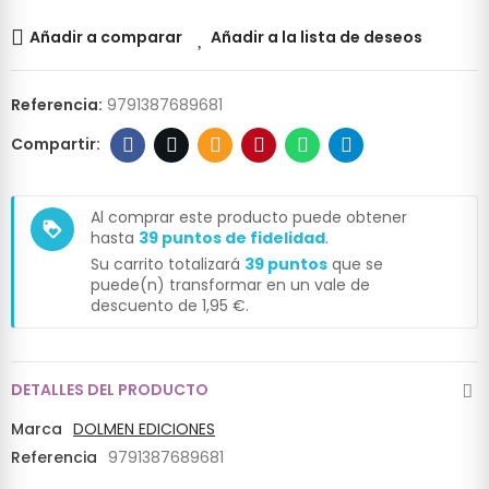
Añadir a comparar
Añadir a la lista de deseos
Referencia:
9791387689681
Al comprar este producto puede obtener
loyalty
hasta
39
puntos de fidelidad
.
Su carrito totalizará
39
puntos
que se
puede(n) transformar en un vale de
descuento de
1,95 €
.
DETALLES DEL PRODUCTO
Marca
DOLMEN EDICIONES
Referencia
9791387689681