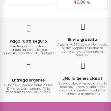
45,00 €
Envío gratuito
Pago 100% seguro
A partir de 60€ solo en Península.
Puedes pagar con toda
Si eres Riojano, Felicidades,
tranquilad con tu tarjeta
compres lo que compres es
bancaria o por BIZZUM. ¡Tú eliges
!
!GRATIS
!
¿No lo tienes claro?
Entrega urgente
Buscas algo en especial y no lo
iSi haces tu pedido antes de las
tenemos. Tienes dudas sobre
17h lo recibes mañana! Te lo
alguno de nuestros productos.
mandamos con GLS Express.
Llamanos o escribenos.