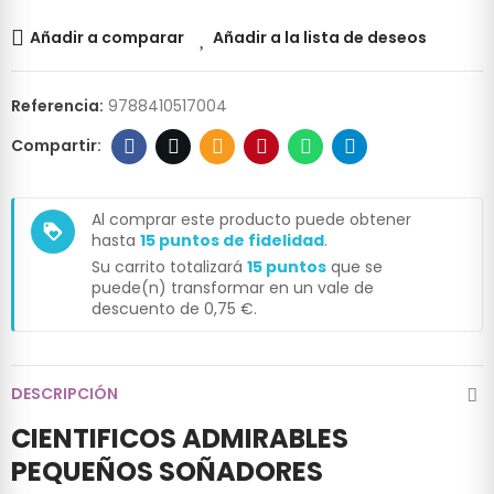
Añadir a comparar
Añadir a la lista de deseos
Referencia:
9788410517004
Al comprar este producto puede obtener
loyalty
hasta
15
puntos de fidelidad
.
Su carrito totalizará
15
puntos
que se
puede(n) transformar en un vale de
descuento de
0,75 €
.
DESCRIPCIÓN
CIENTIFICOS ADMIRABLES
PEQUEÑOS SOÑADORES