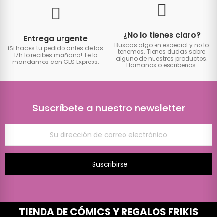
¿No lo tienes claro?
Entrega urgente
Buscas algo en especial y no lo
iSi haces tu pedido antes de las
tenemos. Tienes dudas sobre
17h lo recibes mañana! Te lo
alguno de nuestros productos.
mandamos con GLS Express.
Llamanos o escribenos.
Suscríbete a nuestro newsletter
Suscribirse
TIENDA DE CÓMICS Y REGALOS FRIKIS