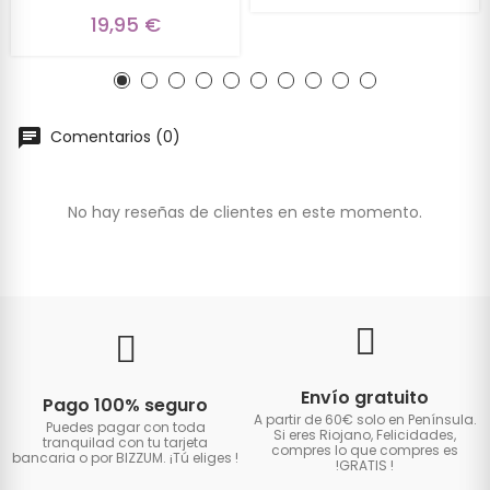
19,95 €
Comentarios (0)
No hay reseñas de clientes en este momento.
Envío gratuito
Pago 100% seguro
A partir de 60€ solo en Península.
Puedes pagar con toda
Si eres Riojano, Felicidades,
tranquilad con tu tarjeta
compres lo que compres es
bancaria o por BIZZUM. ¡Tú eliges
!
!GRATIS
!