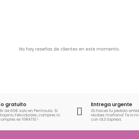
No hay reseñas de clientes en este momento.
ío gratuito
Entrega urgente
tir de 60€ solo en Península. Si
iSi haces tu pedido antes
Riojano, Felicidades, compres lo
recibes mañana! Te lo
compres es !GRATIS
!
con GLS Express.