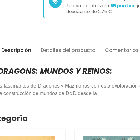
loyalty
Su carrito totalizará
55
puntos
qu
descuento de
2,75 €
.
Descripción
Detalles del producto
Comentarios
 DRAGONS: MUNDOS Y REINOS:
s fascinantes de Dragones y Mazmorras con esta exploración de
siva construcción de mundos de D&D desde la
tegoría