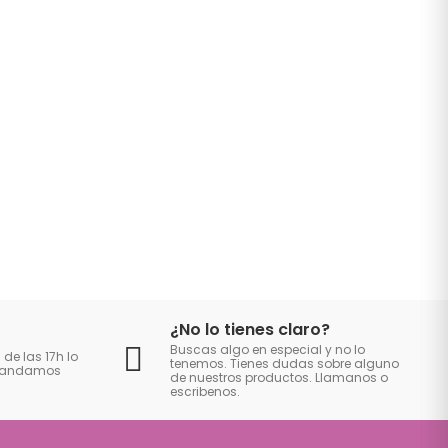
¿No lo tienes claro?
Buscas algo en especial y no lo
 de las 17h lo
tenemos. Tienes dudas sobre alguno
 mandamos
de nuestros productos. Llamanos o
escribenos.