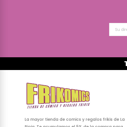
La mayor tienda de comics y regalos frikis de La
Rioja. Te acumulamos el 5% de la compra para