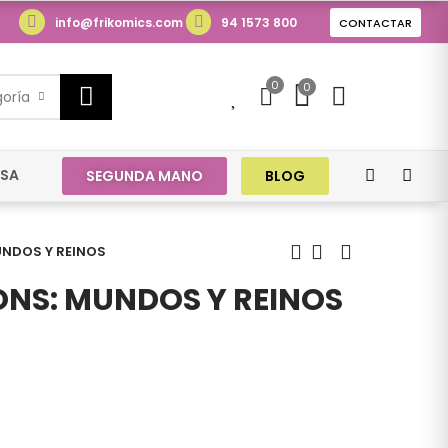
info@frikomics.com
94 1573 800
CONTACTAR
0
0
0
goría
ESA
SEGUNDA MANO
BLOG
NDOS Y REINOS
NS: MUNDOS Y REINOS