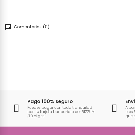
Comentarios (0)
Pago 100% seguro
Env
Puedes pagar con toda tranquilad
A par
con tu tarjeta bancaria o por BIZZUM.
eres 
¡Tú eliges
!
que 