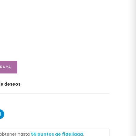
RA YA
 de deseos
 obtener hasta
55
puntos de fidelidad
.