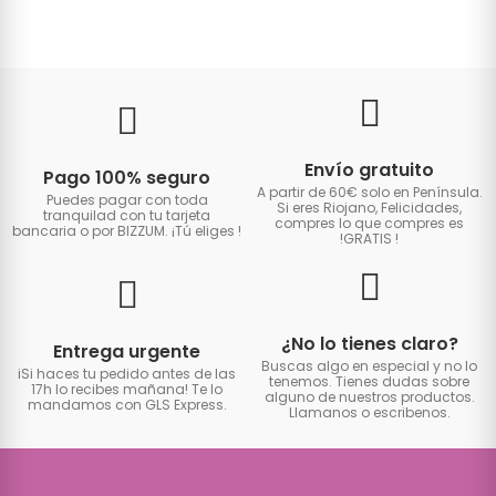
Envío gratuito
Pago 100% seguro
A partir de 60€ solo en Península.
Puedes pagar con toda
Si eres Riojano, Felicidades,
tranquilad con tu tarjeta
compres lo que compres es
bancaria o por BIZZUM. ¡Tú eliges
!
!GRATIS
!
¿No lo tienes claro?
Entrega urgente
Buscas algo en especial y no lo
iSi haces tu pedido antes de las
tenemos. Tienes dudas sobre
17h lo recibes mañana! Te lo
alguno de nuestros productos.
mandamos con GLS Express.
Llamanos o escribenos.