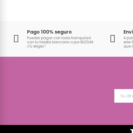
Pago 100% seguro
Env
Puedes pagar con toda tranquilad
A par
con tu tarjeta bancaria o por BIZZUM.
eres 
¡Tú eliges
!
que 