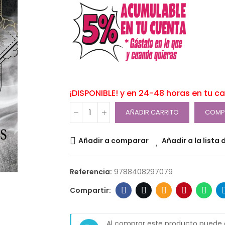
¡DISPONIBLE! y en 24-48 horas en tu c
AÑADIR CARRITO
COMP
Añadir a comparar
Añadir a la lista
Referencia:
9788408297079
Al comprar este producto puede