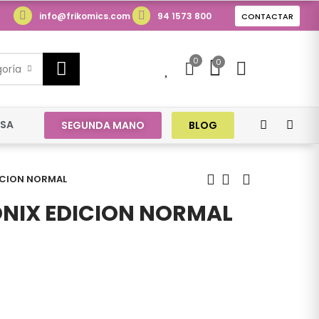
info@frikomics.com
94 1573 800
CONTACTAR
0
0
0
goría
ESA
SEGUNDA MANO
BLOG
DICION NORMAL
 ONIX EDICION NORMAL