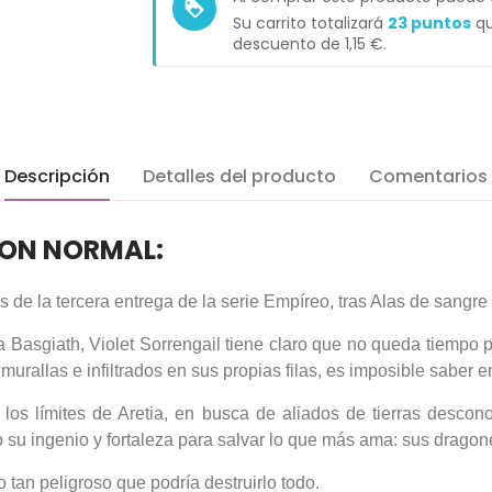
loyalty
Su carrito totalizará
23
puntos
qu
descuento de
1,15 €
.
Descripción
Detalles del producto
Comentarios
CION NORMAL:
s de la tercera entrega de la serie Empíreo, tras Alas de sangre 
 Basgiath, Violet Sorrengail tiene claro que no queda tiempo p
allas e infiltrados en sus propias filas, es imposible saber en
los límites de Aretia, en busca de aliados de tierras desco
o su ingenio y fortaleza para salvar lo que más ama: sus dragones
 tan peligroso que podría destruirlo todo.