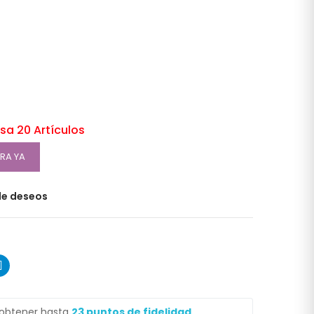
asa
20 Artículos
RA YA
 de deseos
 obtener hasta
23
puntos de fidelidad
.