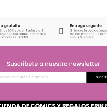
ío gratuito
Entrega urgente
tir de 60€ solo en Península. Si
iSi haces tu pedido antes
Riojano, Felicidades, compres lo
recibes mañana! Te lo
compres es !GRATIS
!
con GLS Express.
Suscríbete a nuestro newsletter
Suscri
TIENDA DE CÓMICS Y REGALOS FRIKI