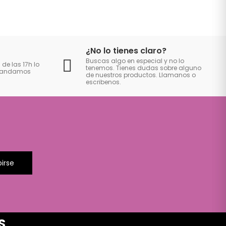
¿No lo tienes claro?
Buscas algo en especial y no lo
 de las 17h lo
tenemos. Tienes dudas sobre alguno
 mandamos
de nuestros productos. Llamanos o
escribenos.
birse
S