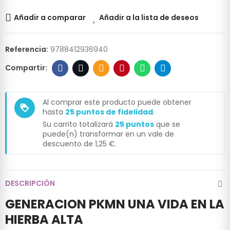
Añadir a comparar
Añadir a la lista de deseos
Referencia:
9788412936940
Al comprar este producto puede obtener
loyalty
hasta
25
puntos de fidelidad
.
Su carrito totalizará
25
puntos
que se
puede(n) transformar en un vale de
descuento de
1,25 €
.
DESCRIPCIÓN
GENERACION PKMN UNA VIDA EN LA
HIERBA ALTA