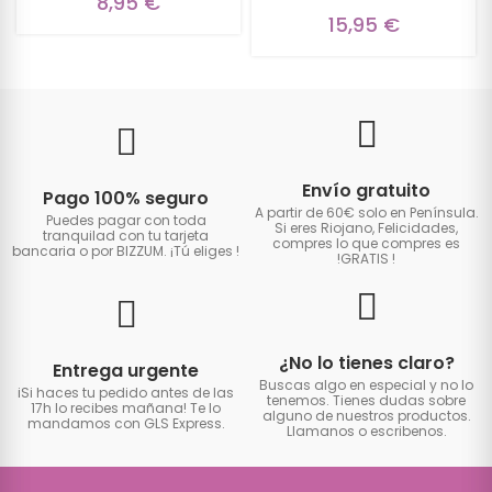
8,95 €
15,95 €
Envío gratuito
Pago 100% seguro
A partir de 60€ solo en Península.
Puedes pagar con toda
Si eres Riojano, Felicidades,
tranquilad con tu tarjeta
compres lo que compres es
bancaria o por BIZZUM. ¡Tú eliges
!
!GRATIS
!
¿No lo tienes claro?
Entrega urgente
Buscas algo en especial y no lo
iSi haces tu pedido antes de las
tenemos. Tienes dudas sobre
17h lo recibes mañana! Te lo
alguno de nuestros productos.
mandamos con GLS Express.
Llamanos o escribenos.