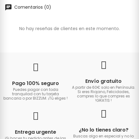
Comentarios (0)
No hay reseñas de clientes en este momento.
Envío gratuito
Pago 100% seguro
A partir de 60€ solo en Península.
Puedes pagar con toda
Si eres Riojano, Felicidades,
tranquilad con tu tarjeta
compres lo que compres es
bancaria o por BIZZUM. ¡Tú eliges
!
!GRATIS
!
¿No lo tienes claro?
Entrega urgente
Buscas algo en especial y no lo
iSi haces tu pedido antes de las