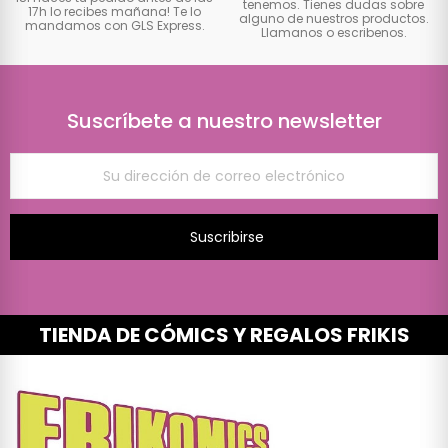
tenemos. Tienes dudas sobre
17h lo recibes mañana! Te lo
alguno de nuestros productos.
mandamos con GLS Express.
Llamanos o escribenos.
Suscríbete a nuestro newsletter
Suscribirse
TIENDA DE CÓMICS Y REGALOS FRIKIS