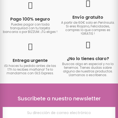
Envío gratuito
Pago 100% seguro
A partir de 60€ solo en Península.
Puedes pagar con toda
Si eres Riojano, Felicidades,
tranquilad con tu tarjeta
compres lo que compres es
bancaria o por BIZZUM. ¡Tú eliges
!
!GRATIS
!
¿No lo tienes claro?
Entrega urgente
Buscas algo en especial y no lo
iSi haces tu pedido antes de las
tenemos. Tienes dudas sobre
17h lo recibes mañana! Te lo
alguno de nuestros productos.
mandamos con GLS Express.
Llamanos o escribenos.
Suscríbete a nuestro newsletter