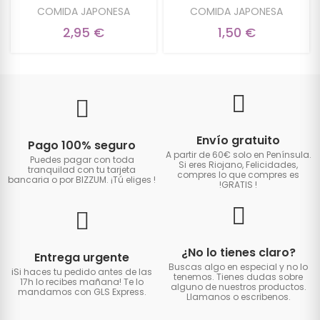
COMIDA JAPONESA
COMIDA JAPONESA
2,95 €
1,50 €
Envío gratuito
Pago 100% seguro
A partir de 60€ solo en Península.
Puedes pagar con toda
Si eres Riojano, Felicidades,
tranquilad con tu tarjeta
compres lo que compres es
bancaria o por BIZZUM. ¡Tú eliges
!
!GRATIS
!
¿No lo tienes claro?
Entrega urgente
Buscas algo en especial y no lo
iSi haces tu pedido antes de las
tenemos. Tienes dudas sobre
17h lo recibes mañana! Te lo
alguno de nuestros productos.
mandamos con GLS Express.
Llamanos o escribenos.