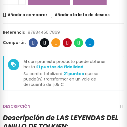
Añadir a comparar
Añadir a la lista de deseos
Referencia:
9788445017869
Al comprar este producto puede obtener
loyalty
hasta
21
puntos de fidelidad
.
Su carrito totalizará
21
puntos
que se
puede(n) transformar en un vale de
descuento de
1,05 €
.
DESCRIPCIÓN
Descripción de LAS LEYENDAS DEL
ANILLO DE TOLKIEN: