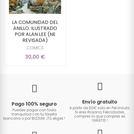
LA COMUNIDAD DEL
ANILLO. ILUSTRADO
POR ALAN LEE (NE
REVISADA)
COMICS
30,00 €
Envío gratuito
Pago 100% seguro
A partir de 60€ solo en Península.
Puedes pagar con toda
Si eres Riojano, Felicidades,
tranquilad con tu tarjeta
compres lo que compres es
bancaria o por BIZZUM. ¡Tú eliges
!
!GRATIS
!