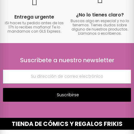
¿No lo tienes claro?
Entrega urgente
Buscas algo en especial y no lo
iSi haces tu pedido antes de las
tenemos. Tienes dudas sobre
17h lo recibes mañana! Te lo
alguno de nuestros productos.
mandamos con GLS Express.
Llamanos o escribenos.
Suscríbete a nuestro newsletter
Suscribirse
TIENDA DE CÓMICS Y REGALOS FRIKIS