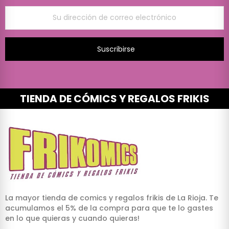
Suscribirse
TIENDA DE CÓMICS Y REGALOS FRIKIS
La mayor tienda de comics y regalos frikis de La Rioja. Te
acumulamos el 5% de la compra para que te lo gastes
en lo que quieras y cuando quieras!