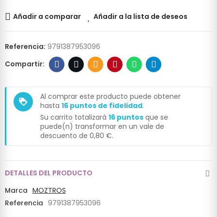
Añadir a comparar
Añadir a la lista de deseos
Referencia:
9791387953096
Al comprar este producto puede obtener
loyalty
hasta
16
puntos de fidelidad
.
Su carrito totalizará
16
puntos
que se
puede(n) transformar en un vale de
descuento de
0,80 €
.
DETALLES DEL PRODUCTO
Marca
MOZTROS
Referencia
9791387953096