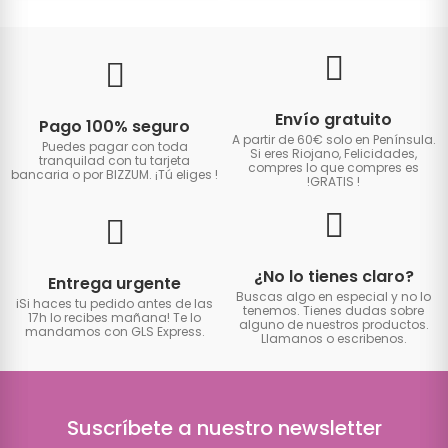
Envío gratuito
Pago 100% seguro
A partir de 60€ solo en Península.
Puedes pagar con toda
Si eres Riojano, Felicidades,
tranquilad con tu tarjeta
compres lo que compres es
bancaria o por BIZZUM. ¡Tú eliges
!
!GRATIS
!
¿No lo tienes claro?
Entrega urgente
Buscas algo en especial y no lo
iSi haces tu pedido antes de las
tenemos. Tienes dudas sobre
17h lo recibes mañana! Te lo
alguno de nuestros productos.
mandamos con GLS Express.
Llamanos o escribenos.
Suscríbete a nuestro newsletter