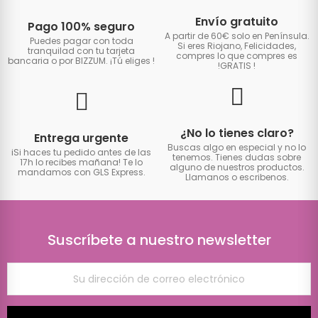
Envío gratuito
Pago 100% seguro
A partir de 60€ solo en Península.
Puedes pagar con toda
Si eres Riojano, Felicidades,
tranquilad con tu tarjeta
compres lo que compres es
bancaria o por BIZZUM. ¡Tú eliges
!
!GRATIS
!
¿No lo tienes claro?
Entrega urgente
Buscas algo en especial y no lo
iSi haces tu pedido antes de las
tenemos. Tienes dudas sobre
17h lo recibes mañana! Te lo
alguno de nuestros productos.
mandamos con GLS Express.
Llamanos o escribenos.
Suscríbete a nuestro newsletter