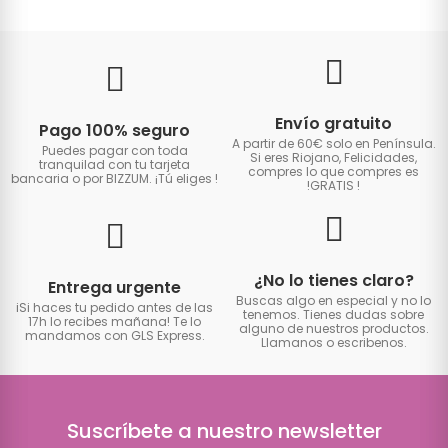
Envío gratuito
Pago 100% seguro
A partir de 60€ solo en Península.
Puedes pagar con toda
Si eres Riojano, Felicidades,
tranquilad con tu tarjeta
compres lo que compres es
bancaria o por BIZZUM. ¡Tú eliges
!
!GRATIS
!
¿No lo tienes claro?
Entrega urgente
Buscas algo en especial y no lo
iSi haces tu pedido antes de las
tenemos. Tienes dudas sobre
17h lo recibes mañana! Te lo
alguno de nuestros productos.
mandamos con GLS Express.
Llamanos o escribenos.
Suscríbete a nuestro newsletter