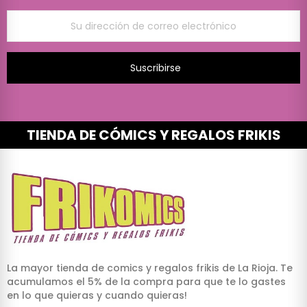
Suscribirse
TIENDA DE CÓMICS Y REGALOS FRIKIS
La mayor tienda de comics y regalos frikis de La Rioja. Te
acumulamos el 5% de la compra para que te lo gastes
en lo que quieras y cuando quieras!