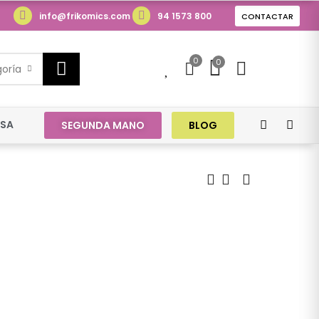
info@frikomics.com
94 1573 800
CONTACTAR
0
0
0
goría
ESA
SEGUNDA MANO
BLOG