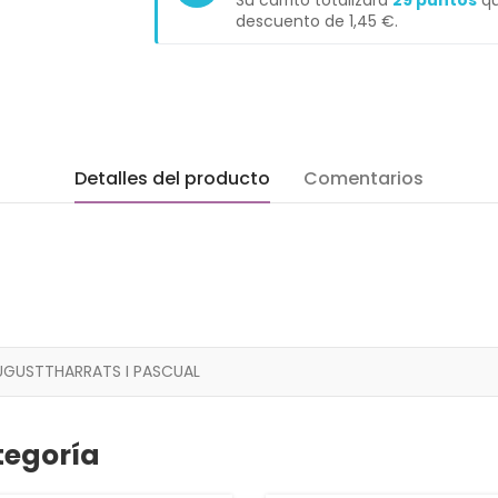
Su carrito totalizará
29
puntos
qu
descuento de
1,45 €
.
Detalles del producto
Comentarios
UGUSTTHARRATS I PASCUAL
tegoría