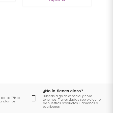
¿No lo tienes claro?
Buscas algo en especial y no lo
 de las 17h lo
tenemos. Tienes dudas sobre alguno
 mandamos
de nuestros productos. Llamanos o
escribenos.