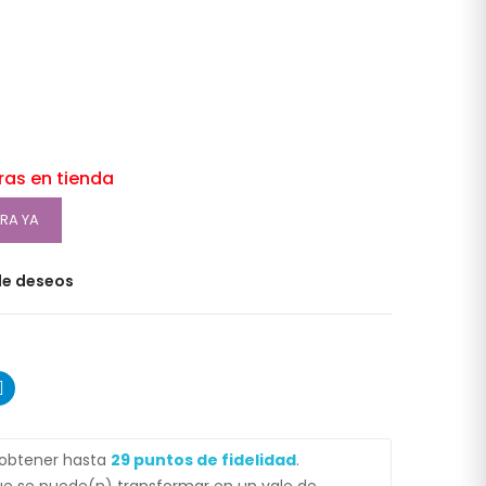
oras en tienda
RA YA
 de deseos
 obtener hasta
29
puntos de fidelidad
.