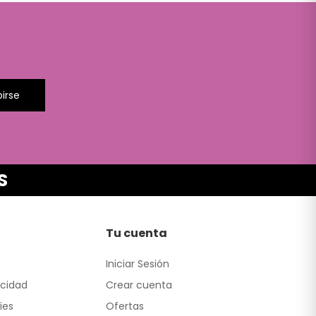
birse
S
Tu cuenta
Iniciar Sesión
acidad
Crear cuenta
ies
Ofertas