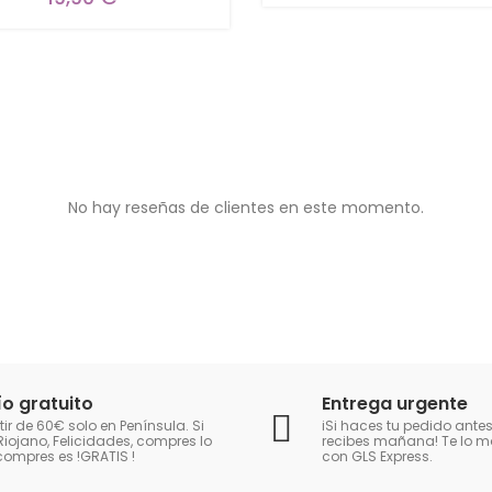
No hay reseñas de clientes en este momento.
ío gratuito
Entrega urgente
tir de 60€ solo en Península. Si
iSi haces tu pedido antes
Riojano, Felicidades, compres lo
recibes mañana! Te lo
compres es !GRATIS
!
con GLS Express.