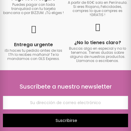
A partir de 60€ solo en Península.
Puedes pagar con toda
Si eres Riojano, Felicidades,
tranquilad con tu tarjeta
compres lo que compres es
bancaria o por BIZZUM. ¡Tú eliges
!
!GRATIS
!
¿No lo tienes claro?
Entrega urgente
Buscas algo en especial y no lo
iSi haces tu pedido antes de las
tenemos. Tienes dudas sobre
17h lo recibes mañana! Te lo
alguno de nuestros productos.
mandamos con GLS Express.
Llamanos o escribenos.
Suscríbete a nuestro newsletter
Suscribirse