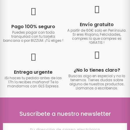
Envío gratuito
Pago 100% seguro
A partir de 60€ solo en Península.
Puedes pagar con toda
Si eres Riojano, Felicidades,
tranquilad con tu tarjeta
compres lo que compres es
bancaria o por BIZZUM. ¡Tú eliges
!
!GRATIS
!
¿No lo tienes claro?
Entrega urgente
Buscas algo en especial y no lo
iSi haces tu pedido antes de las
tenemos. Tienes dudas sobre
17h lo recibes mañana! Te lo
alguno de nuestros productos.
mandamos con GLS Express.
Llamanos o escribenos.
Suscríbete a nuestro newsletter