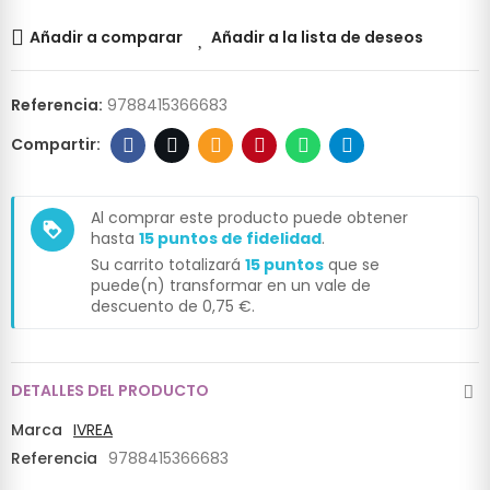
Añadir a comparar
Añadir a la lista de deseos
Referencia:
9788415366683
Al comprar este producto puede obtener
loyalty
hasta
15
puntos de fidelidad
.
Su carrito totalizará
15
puntos
que se
puede(n) transformar en un vale de
descuento de
0,75 €
.
DETALLES DEL PRODUCTO
Marca
IVREA
Referencia
9788415366683