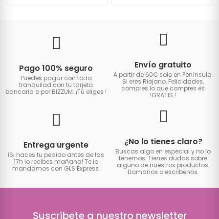
Envío gratuito
Pago 100% seguro
A partir de 60€ solo en Península.
Puedes pagar con toda
Si eres Riojano, Felicidades,
tranquilad con tu tarjeta
compres lo que compres es
bancaria o por BIZZUM. ¡Tú eliges
!
!GRATIS
!
¿No lo tienes claro?
Entrega urgente
Buscas algo en especial y no lo
iSi haces tu pedido antes de las
tenemos. Tienes dudas sobre
17h lo recibes mañana! Te lo
alguno de nuestros productos.
mandamos con GLS Express.
Llamanos o escribenos.
Suscríbete a nuestro newsletter