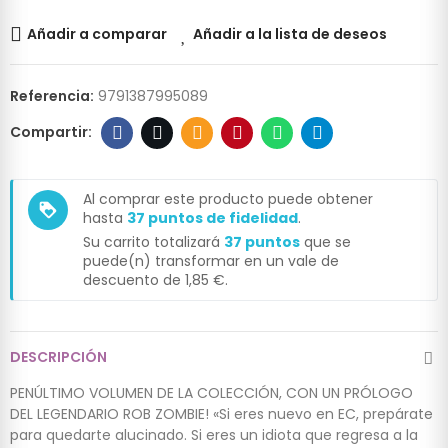
Añadir a comparar
Añadir a la lista de deseos
Referencia:
9791387995089
Al comprar este producto puede obtener
loyalty
hasta
37
puntos de fidelidad
.
Su carrito totalizará
37
puntos
que se
puede(n) transformar en un vale de
descuento de
1,85 €
.
DESCRIPCIÓN
PENÚLTIMO VOLUMEN DE LA COLECCIÓN, CON UN PRÓLOGO
DEL LEGENDARIO ROB ZOMBIE! «Si eres nuevo en EC, prepárate
para quedarte alucinado. Si eres un idiota que regresa a la