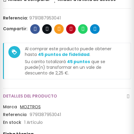
Referencia:
9791387953041
Al comprar este producto puede obtener
loyalty
hasta
45
puntos de fidelidad
.
Su carrito totalizará
45
puntos
que se
puede(n) transformar en un vale de
descuento de
2,25 €
.
DETALLES DEL PRODUCTO
Marca
MOZTROS
Referencia
9791387953041
En stock
1 Artículo
Ficha técnica