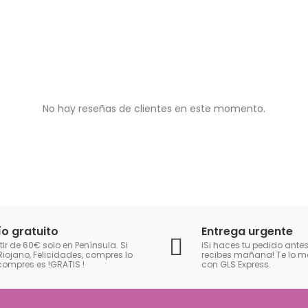
No hay reseñas de clientes en este momento.
ío gratuito
Entrega urgente
tir de 60€ solo en Península. Si
iSi haces tu pedido antes
Riojano, Felicidades, compres lo
recibes mañana! Te lo
compres es !GRATIS
!
con GLS Express.