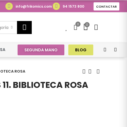
info@frikomics.com
94 1573 800
CONTACTAR
0
0
0
goría
ESA
SEGUNDA MANO
BLOG
LIOTECA ROSA
11. BIBLIOTECA ROSA