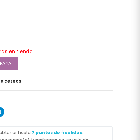
oras en tienda
RA YA
 de deseos
 obtener hasta
7
puntos de fidelidad
.