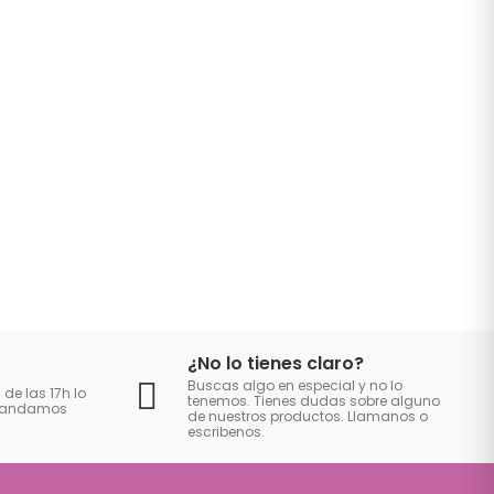
¿No lo tienes claro?
Buscas algo en especial y no lo
 de las 17h lo
tenemos. Tienes dudas sobre alguno
 mandamos
de nuestros productos. Llamanos o
escribenos.