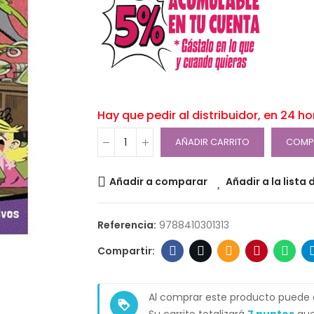
Hay que pedir al distribuidor, en 24 h
AÑADIR CARRITO
COMP
Añadir a comparar
Añadir a la lista
Referencia:
9788410301313
Al comprar este producto puede
loyalty