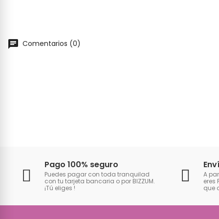
Comentarios (0)
Pago 100% seguro
Env
Puedes pagar con toda tranquilad
A par
con tu tarjeta bancaria o por BIZZUM.
eres 
¡Tú eliges
!
que 