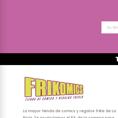
La mayor tienda de comics y regalos frikis de La
Rioja. Te acumulamos el 5% de la compra para