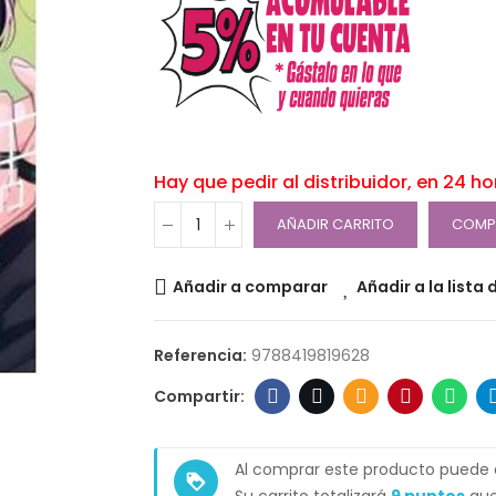
Hay que pedir al distribuidor, en 24 h
AÑADIR CARRITO
COMP
Añadir a comparar
Añadir a la lista
Referencia:
9788419819628
Al comprar este producto puede
loyalty