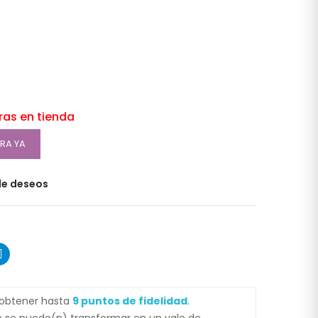
oras en tienda
RA YA
 de deseos
 obtener hasta
9
puntos de fidelidad
.