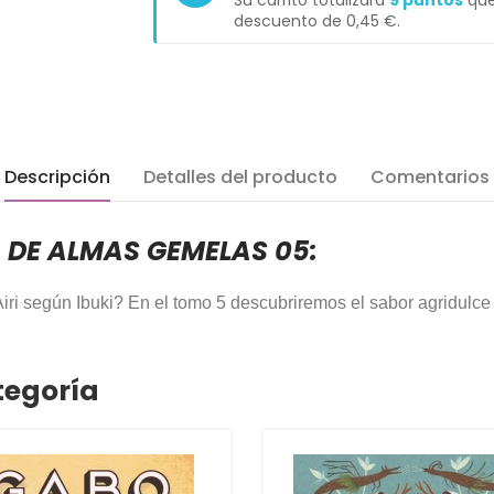
Su carrito totalizará
9
puntos
que
descuento de
0,45 €
.
Descripción
Detalles del producto
Comentarios
A DE ALMAS GEMELAS 05:
 Airi según Ibuki? En el tomo 5 descubriremos el sabor agridulce
tegoría