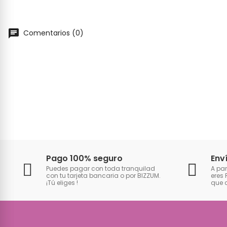
Comentarios (0)
Pago 100% seguro
Env
Puedes pagar con toda tranquilad
A par
con tu tarjeta bancaria o por BIZZUM.
eres 
¡Tú eliges
!
que 