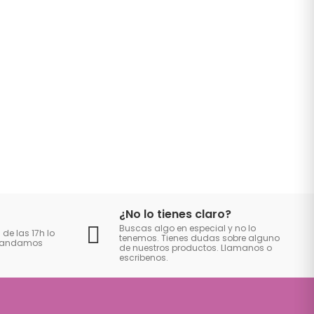
¿No lo tienes claro?
Buscas algo en especial y no lo
 de las 17h lo
tenemos. Tienes dudas sobre alguno
 mandamos
de nuestros productos. Llamanos o
escribenos.