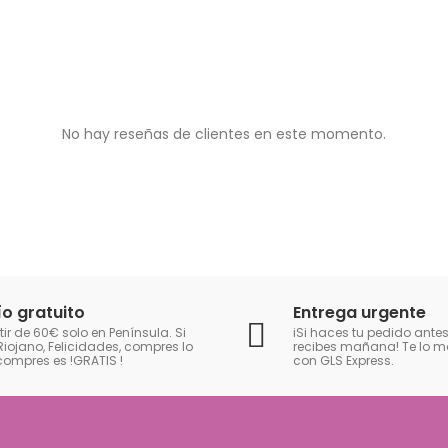
No hay reseñas de clientes en este momento.
ío gratuito
Entrega urgente
tir de 60€ solo en Península. Si
iSi haces tu pedido antes
Riojano, Felicidades, compres lo
recibes mañana! Te lo
compres es !GRATIS
!
con GLS Express.