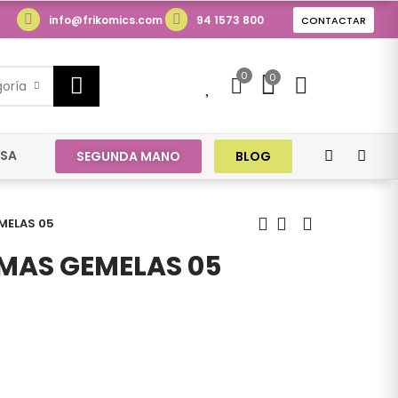
info@frikomics.com
94 1573 800
CONTACTAR
0
0
0
goría
ESA
SEGUNDA MANO
BLOG
MELAS 05
LMAS GEMELAS 05