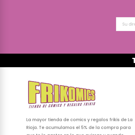
La mayor tienda de comics y regalos frikis de La
Rioja. Te acumulamos el 5% de la compra para