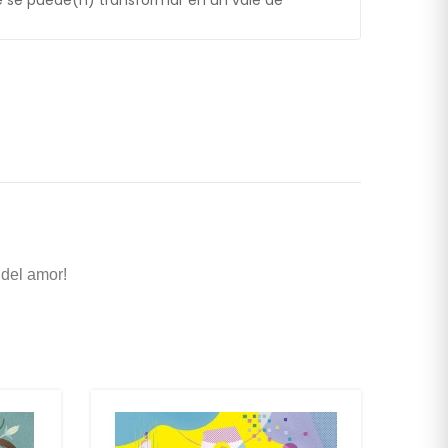
 se puede(n) transformar en un vale de
 del amor!