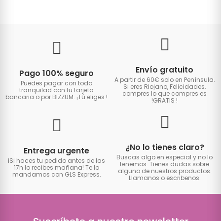
Envío gratuito
Pago 100% seguro
A partir de 60€ solo en Península.
Puedes pagar con toda
Si eres Riojano, Felicidades,
tranquilad con tu tarjeta
compres lo que compres es
bancaria o por BIZZUM. ¡Tú eliges
!
!GRATIS
!
¿No lo tienes claro?
Entrega urgente
Buscas algo en especial y no lo
iSi haces tu pedido antes de las
tenemos. Tienes dudas sobre
17h lo recibes mañana! Te lo
alguno de nuestros productos.
mandamos con GLS Express.
Llamanos o escribenos.