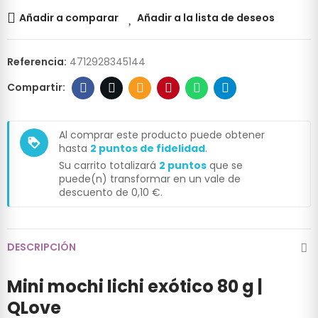
Añadir a comparar
Añadir a la lista de deseos
Referencia:
4712928345144
Al comprar este producto puede obtener
loyalty
hasta
2
puntos de fidelidad
.
Su carrito totalizará
2
puntos
que se
puede(n) transformar en un vale de
descuento de
0,10 €
.
DESCRIPCIÓN
Mini mochi lichi exótico 80 g |
QLove