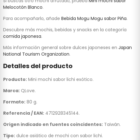
Si buscas otro mochi afrutado, prueba
Mini mochi sabor
Melocotón Blanco
.
Para acompañarlo, añade
Bebida Mogu Mogu sabor Piña
.
Descubre más mochis, bebidas y snacks en la categoría
comida japonesa
.
Más información general sobre dulces japoneses en
Japan
National Tourism Organization
.
Detalles del producto
Producto:
Mini mochi sabor lichi exótico.
Marca:
QLove.
Formato:
80 g.
Referencia / EAN:
4712928345144.
Origen indicado en fuentes coincidentes:
Taiwán.
Tipo:
dulce asiático de mochi con sabor lichi.