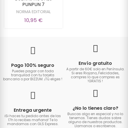
PUNPUN 7
NORMA EDITORIAL
10,95 €
Envío gratuito
Pago 100% seguro
A partir de 60€ solo en Península.
Puedes pagar con toda
Si eres Riojano, Felicidades,
tranquilad con tu tarjeta
compres lo que compres es
bancaria o por BIZZUM. ¡Tú eliges
!
!GRATIS
!
¿No lo tienes claro?
Entrega urgente
Buscas algo en especial y no lo
iSi haces tu pedido antes de las
tenemos. Tienes dudas sobre
17h lo recibes mañana! Te lo
alguno de nuestros productos.
mandamos con GLS Express.
Llamanos o escribenos.