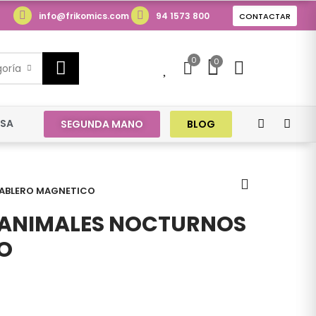
info@frikomics.com
94 1573 800
CONTACTAR
0
0
0
goría
ESA
SEGUNDA MANO
BLOG
TABLERO MAGNETICO
 ANIMALES NOCTURNOS
O