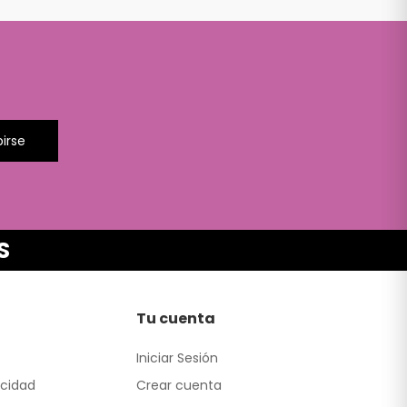
birse
S
Tu cuenta
Iniciar Sesión
acidad
Crear cuenta