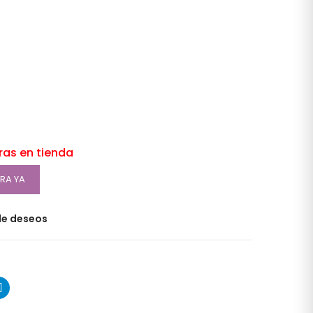
oras en tienda
RA YA
 de deseos