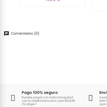
Comentarios (0)
Pago 100% seguro
Env
Puedes pagar con toda tranquilad
A par
con tu tarjeta bancaria o por BIZZUM.
eres 
¡Tú eliges
!
que 