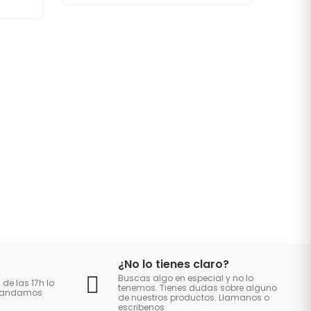
¿No lo tienes claro?
Buscas algo en especial y no lo
 de las 17h lo
tenemos. Tienes dudas sobre alguno
 mandamos
de nuestros productos. Llamanos o
escribenos.