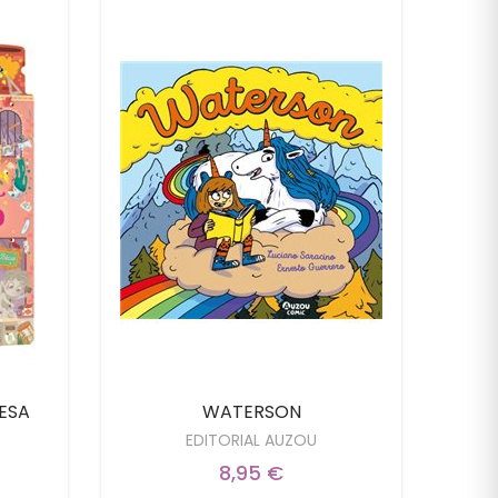
DESA
WATERSON
B
EDITORIAL AUZOU
8,95 €