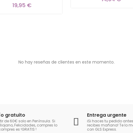
19,95 €
No hay reseñas de clientes en este momento.
ío gratuito
Entrega urgente
tir de 60€ solo en Península. Si
iSi haces tu pedido antes
Riojano, Felicidades, compres lo
recibes mañana! Te lo
compres es !GRATIS
!
con GLS Express.