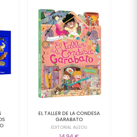
S
EL TALLER DE LA CONDESA
B
OS
GARABATO
CO
EDITORIAL AUZOU
14,94 €