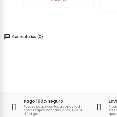
Comentarios (0)
Pago 100% seguro
Env
Puedes pagar con toda tranquilad
A par
con tu tarjeta bancaria o por BIZZUM.
eres 
¡Tú eliges
!
que 