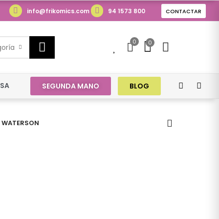
info@frikomics.com
94 1573 800
CONTACTAR
0
0
0
goría
ESA
SEGUNDA MANO
BLOG
WATERSON