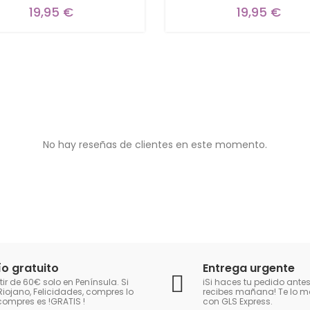
19,95 €
19,95 €
No hay reseñas de clientes en este momento.
ío gratuito
Entrega urgente
tir de 60€ solo en Península. Si
iSi haces tu pedido antes
Riojano, Felicidades, compres lo
recibes mañana! Te lo
compres es !GRATIS
!
con GLS Express.