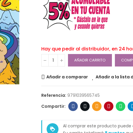
Hay que pedir al distribuidor, en 24 h
AÑADIR CARRITO
COMP
Añadir a comparar
Añadir a la lista
Referencia:
9791039565745
Al comprar este producto puede
loyalty