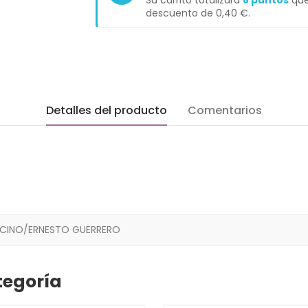
Su carrito totalizará
8
puntos
que
descuento de
0,40 €
.
Detalles del producto
Comentarios
ACINO/ERNESTO GUERRERO
tegoría