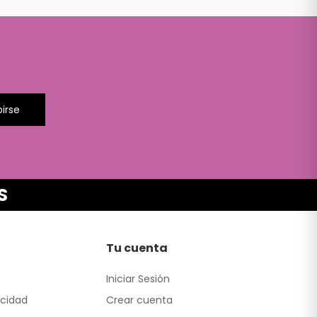
birse
S
Tu cuenta
Iniciar Sesión
acidad
Crear cuenta