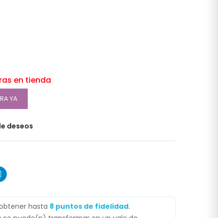
oras en tienda
RA YA
 de deseos
 obtener hasta
8
puntos de fidelidad
.