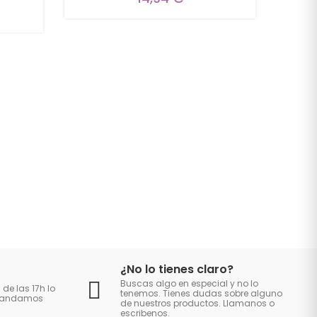
¿No lo tienes claro?
Buscas algo en especial y no lo
 de las 17h lo
tenemos. Tienes dudas sobre alguno
 mandamos
de nuestros productos. Llamanos o
escribenos.