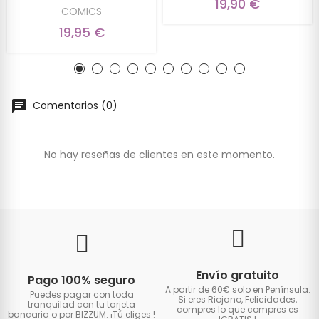
19,90 €
COMICS
19,95 €
Comentarios (0)
No hay reseñas de clientes en este momento.
Envío gratuito
Pago 100% seguro
A partir de 60€ solo en Península.
Puedes pagar con toda
Si eres Riojano, Felicidades,
tranquilad con tu tarjeta
compres lo que compres es
bancaria o por BIZZUM. ¡Tú eliges
!