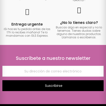
!GRATIS
!
¿No lo tienes claro?
Entrega urgente
Buscas algo en especial y no lo
iSi haces tu pedido antes de las
tenemos. Tienes dudas sobre
17h lo recibes mañana! Te lo
alguno de nuestros productos.
mandamos con GLS Express.
Llamanos o escribenos.
Suscríbete a nuestro newsletter
Suscribirse