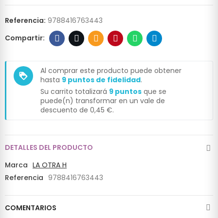
Referencia:
9788416763443
Al comprar este producto puede obtener
loyalty
hasta
9
puntos de fidelidad
.
Su carrito totalizará
9
puntos
que se
puede(n) transformar en un vale de
descuento de
0,45 €
.
DETALLES DEL PRODUCTO
Marca
LA OTRA H
Referencia
9788416763443
COMENTARIOS