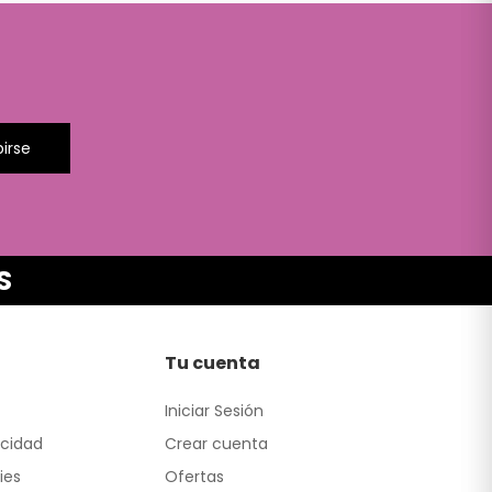
birse
S
Tu cuenta
Iniciar Sesión
acidad
Crear cuenta
ies
Ofertas