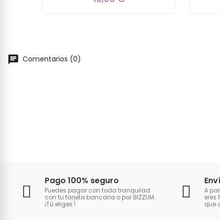
Comentarios (0)
Pago 100% seguro
Env
Puedes pagar con toda tranquilad
A par
con tu tarjeta bancaria o por BIZZUM.
eres 
¡Tú eliges
!
que 