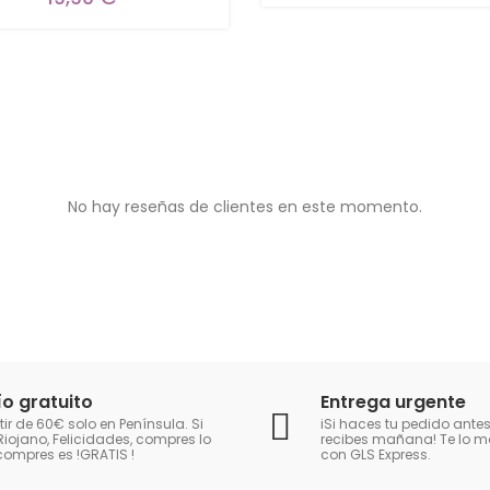
No hay reseñas de clientes en este momento.
ío gratuito
Entrega urgente
tir de 60€ solo en Península. Si
iSi haces tu pedido antes
Riojano, Felicidades, compres lo
recibes mañana! Te lo
compres es !GRATIS
!
con GLS Express.