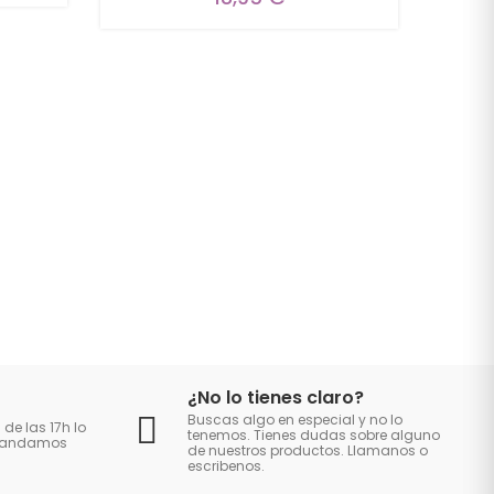
¿No lo tienes claro?
Buscas algo en especial y no lo
 de las 17h lo
tenemos. Tienes dudas sobre alguno
 mandamos
de nuestros productos. Llamanos o
escribenos.