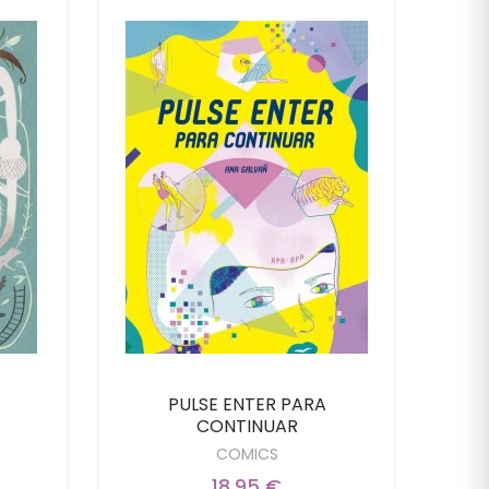
PULSE ENTER PARA
Tig
CONTINUAR
COMICS
18,95 €