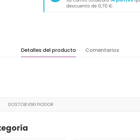
Su carrito totalizará
14
puntos
qu
descuento de
0,70 €
.
Detalles del producto
Comentarios
DOSTOIEVSKI FIODOR
tegoría