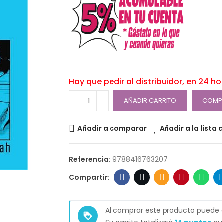
Hay que pedir al distribuidor, en 24 h
AÑADIR CARRITO
COMP
Añadir a comparar
Añadir a la lista
Referencia:
9788416763207
Al comprar este producto puede
loyalty