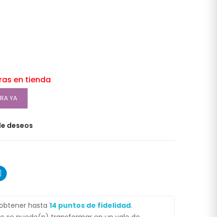
oras en tienda
RA YA
 de deseos
 obtener hasta
14
puntos de fidelidad
.