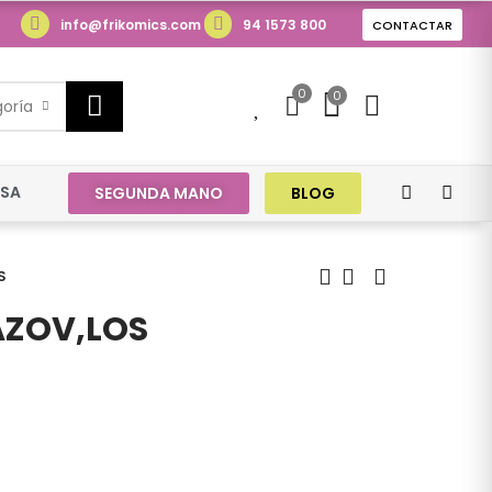
info@frikomics.com
94 1573 800
CONTACTAR
0
0
0
goría
ESA
SEGUNDA MANO
BLOG
S
ZOV,LOS