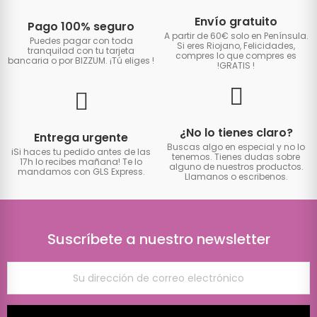
Envío gratuito
Pago 100% seguro
A partir de 60€ solo en Península.
Puedes pagar con toda
Si eres Riojano, Felicidades,
tranquilad con tu tarjeta
compres lo que compres es
bancaria o por BIZZUM. ¡Tú eliges
!
!GRATIS
!
¿No lo tienes claro?
Entrega urgente
Buscas algo en especial y no lo
iSi haces tu pedido antes de las
tenemos. Tienes dudas sobre
17h lo recibes mañana! Te lo
alguno de nuestros productos.
mandamos con GLS Express.
Llamanos o escribenos.
Suscríbete a nuestro newsletter