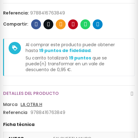
Referencia:
9788416763849
Al comprar este producto puede obtener
loyalty
hasta
19
puntos de fidelidad
.
Su carrito totalizará
19
puntos
que se
puede(n) transformar en un vale de
descuento de
0,95 €
.
DETALLES DEL PRODUCTO
Marca
LA OTRA H
Referencia
9788416763849
Ficha técnica