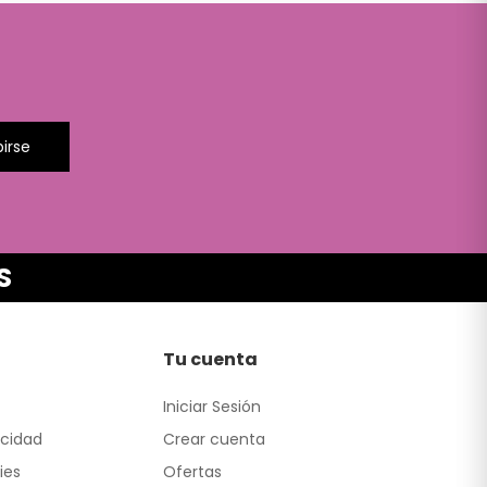
birse
S
Tu cuenta
Iniciar Sesión
acidad
Crear cuenta
ies
Ofertas