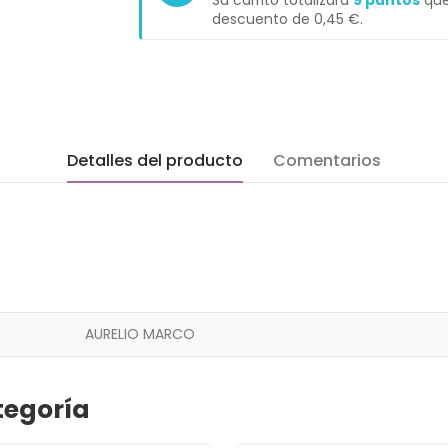
Su carrito totalizará
9
puntos
que
descuento de
0,45 €
.
Detalles del producto
Comentarios
AURELIO MARCO
tegoría