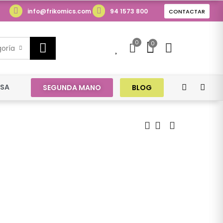
info@frikomics.com
94 1573 800
CONTACTAR
0
0
0
goría
ESA
SEGUNDA MANO
BLOG