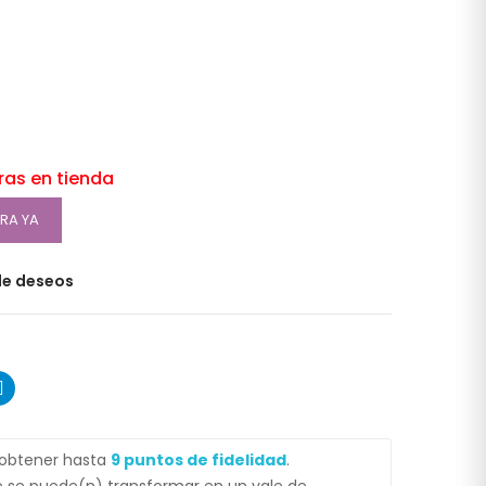
oras en tienda
RA YA
 de deseos
 obtener hasta
9
puntos de fidelidad
.