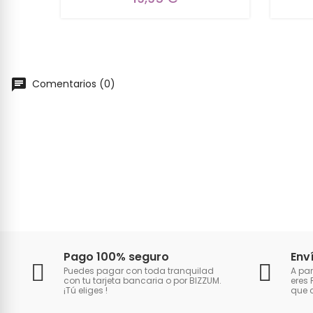
Comentarios (0)
Pago 100% seguro
Env
Puedes pagar con toda tranquilad
A par
con tu tarjeta bancaria o por BIZZUM.
eres 
¡Tú eliges
!
que 