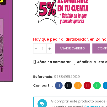
Hay que pedir al distribuidor, en 24 h
AÑADIR CARRITO
COMP
Añadir a comparar
Añadir a la lista
Referencia:
9788416540129
Al comprar este producto puede
loyalty