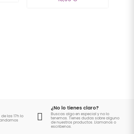
¿No lo tienes claro?
Buscas algo en especial y no lo
 de las 17h lo
tenemos. Tienes dudas sobre alguno
 mandamos
de nuestros productos. Llamanos o
escribenos.