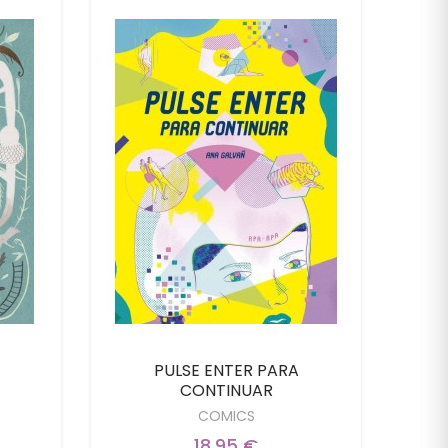
PULSE ENTER PARA
Tig
CONTINUAR
COMICS
18,95 €