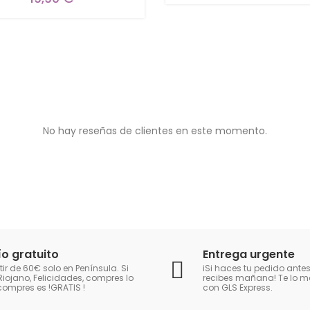
No hay reseñas de clientes en este momento.
ío gratuito
Entrega urgente
tir de 60€ solo en Península. Si
iSi haces tu pedido antes
Riojano, Felicidades, compres lo
recibes mañana! Te lo
compres es !GRATIS
!
con GLS Express.