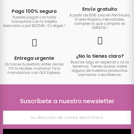
Envío gratuito
Pago 100% seguro
A partir de 60€ solo en Península.
Puedes pagar con toda
Si eres Riojano, Felicidades,
tranquilad con tu tarjeta
compres lo que compres es
bancaria o por BIZZUM. ¡Tú eliges
!
!GRATIS
!
¿No lo tienes claro?
Entrega urgente
Buscas algo en especial y no lo
iSi haces tu pedido antes de las
tenemos. Tienes dudas sobre
17h lo recibes mañana! Te lo
alguno de nuestros productos.
mandamos con GLS Express.
Llamanos o escribenos.
Suscríbete a nuestro newsletter