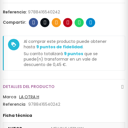
Referencia:
9788416540242
Al comprar este producto puede obtener
loyalty
hasta
9
puntos de fidelidad
.
Su carrito totalizará
9
puntos
que se
puede(n) transformar en un vale de
descuento de
0,45 €
.
DETALLES DEL PRODUCTO
Marca
LA OTRA H
Referencia
9788416540242
Ficha técnica