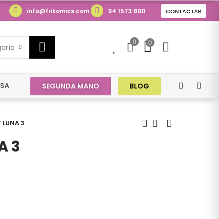
info@frikomics.com
94 1573 800
CONTACTAR
0
0
0
goría
ESA
SEGUNDA MANO
BLOG
 LUNA 3
A 3