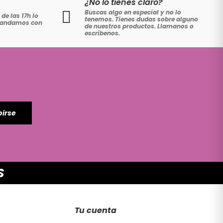
¿No lo tienes claro?
Buscas algo en especial y no lo
de las 17h lo
tenemos. Tienes dudas sobre alguno
 mandamos con
de nuestros productos. Llamanos o
escribenos.
birse
S
Tu cuenta