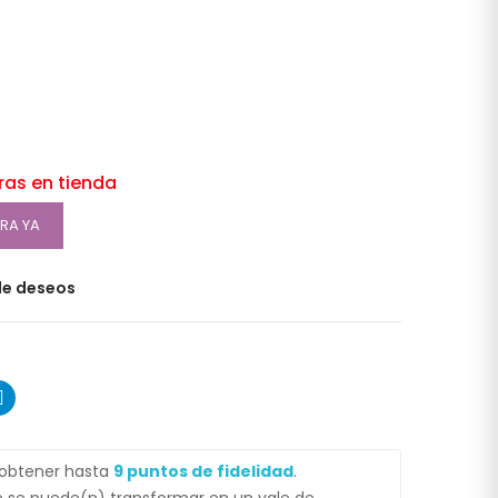
oras en tienda
RA YA
 de deseos
 obtener hasta
9
puntos de fidelidad
.