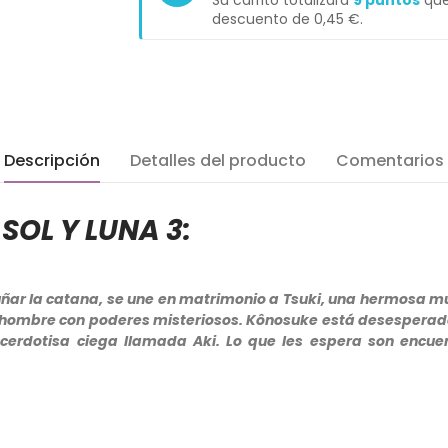
Su carrito totalizará
9
puntos
que
descuento de
0,45 €
.
Descripción
Detalles del producto
Comentarios
SOL Y LUNA 3:
r la catana, se une en matrimonio a Tsuki, una hermosa muje
 hombre con poderes misteriosos. Kônosuke está desesperado
cerdotisa ciega llamada Aki. Lo que les espera son encu