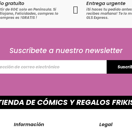
ío gratuito
Entrega urgente
tir de 60€ solo en Península. Si
iSi haces tu pedido antes 
Riojano, Felicidades, compres lo
recibes mañana! Te lo
compres es !GRATIS
!
GLS Express.
Suscríbete a nuestro newsletter
Suscri
TIENDA DE CÓMICS Y REGALOS FRIKI
Información
Legal