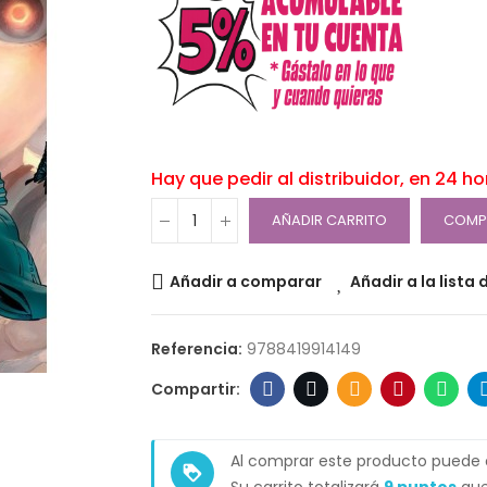
Hay que pedir al distribuidor, en 24 h
AÑADIR CARRITO
COMP
Añadir a comparar
Añadir a la lista
Referencia:
9788419914149
Al comprar este producto puede
loyalty