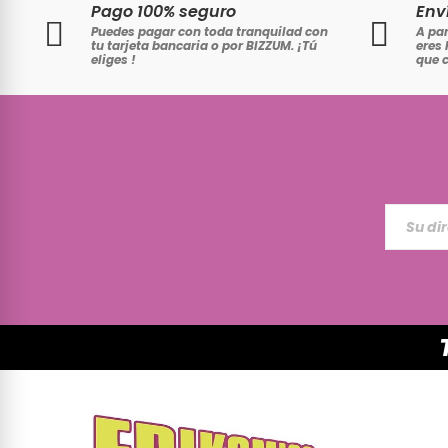
Pago 100% seguro
Env
Puedes pagar con toda tranquilad con
A par
tu tarjeta bancaria o por BIZZUM. ¡Tú
eres 
eliges
!
que 