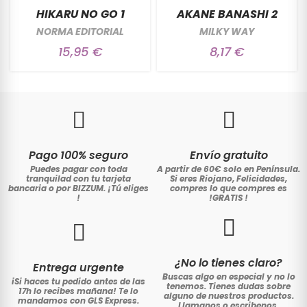
HIKARU NO GO 1
AKANE BANASHI 2
NORMA EDITORIAL
MILKY WAY
15,95 €
8,17 €
Pago 100% seguro
Envío gratuito
Puedes pagar con toda
A partir de 60€ solo en Península.
tranquilad con tu tarjeta
Si eres Riojano, Felicidades,
bancaria o por BIZZUM. ¡Tú eliges
compres lo que compres es
!
!GRATIS
!
¿No lo tienes claro?
Entrega urgente
Buscas algo en especial y no lo
iSi haces tu pedido antes de las
tenemos. Tienes dudas sobre
17h lo recibes mañana! Te lo
alguno de nuestros productos.
mandamos con GLS Express.
Llamanos o escribenos.