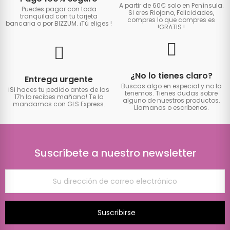
A partir de 60€ solo en Península.
Puedes pagar con toda
Si eres Riojano, Felicidades,
tranquilad con tu tarjeta
compres lo que compres es
bancaria o por BIZZUM. ¡Tú eliges
!
!GRATIS
!
¿No lo tienes claro?
Entrega urgente
Buscas algo en especial y no lo
iSi haces tu pedido antes de las
tenemos. Tienes dudas sobre
17h lo recibes mañana! Te lo
alguno de nuestros productos.
mandamos con GLS Express.
Llamanos o escribenos.
Suscríbete a nuestro newsletter
Suscribirse