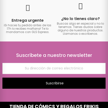
¿No lo tienes claro?
Entrega urgente
Buscas algo en especial y no lo
iSi haces tu pedido antes de las
tenemos. Tienes dudas sobre
17h lo recibes mañana! Te lo
alguno de nuestros productos.
mandamos con GLS Express.
Llamanos o escribenos.
Suscríbete a nuestro newsletter
Suscribirse
TIENDA DE CÓMICS Y REGALOS FRIKIS