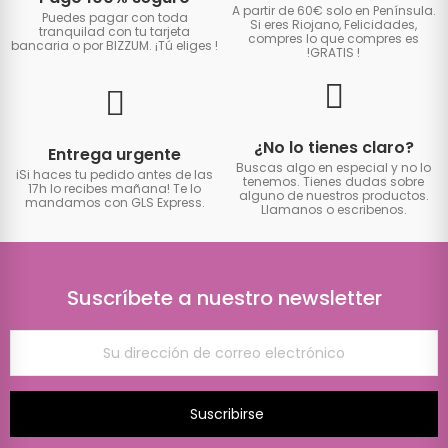
A partir de 60€ solo en Península.
Puedes pagar con toda
Si eres Riojano, Felicidades,
tranquilad con tu tarjeta
compres lo que compres es
bancaria o por BIZZUM. ¡Tú eliges
!
!GRATIS
!
¿No lo tienes claro?
Entrega urgente
Buscas algo en especial y no lo
iSi haces tu pedido antes de las
tenemos. Tienes dudas sobre
17h lo recibes mañana! Te lo
alguno de nuestros productos.
mandamos con GLS Express.
Llamanos o escribenos.
Suscríbete a nuestro newsletter
Suscribirse