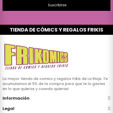
Suscribirse
TIENDA DE CÓMICS Y REGALOS FRIKIS
La mayor tienda de comics y regalos frikis de La Rioja. Te
acumulamos el 5% de la compra para que te lo gastes
en lo que quieras y cuando quieras!
Información
Legal