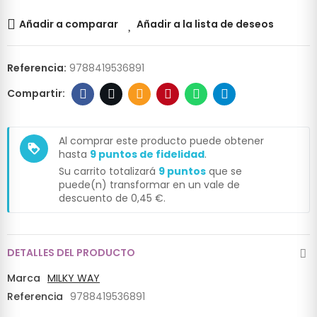
Añadir a comparar
Añadir a la lista de deseos
Referencia:
9788419536891
Al comprar este producto puede obtener
loyalty
hasta
9
puntos de fidelidad
.
Su carrito totalizará
9
puntos
que se
puede(n) transformar en un vale de
descuento de
0,45 €
.
DETALLES DEL PRODUCTO
Marca
MILKY WAY
Referencia
9788419536891