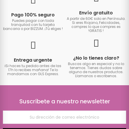
Envío gratuito
Pago 100% seguro
A partir de 60€ solo en Península.
Puedes pagar con toda
Si eres Riojano, Felicidades,
tranquilad con tu tarjeta
compres lo que compres es
bancaria o por BIZZUM. ¡Tú eliges
!
!GRATIS
!
¿No lo tienes claro?
Entrega urgente
Buscas algo en especial y no lo
iSi haces tu pedido antes de las
tenemos. Tienes dudas sobre
17h lo recibes mañana! Te lo
alguno de nuestros productos.
mandamos con GLS Express.
Llamanos o escribenos.
Suscríbete a nuestro newsletter