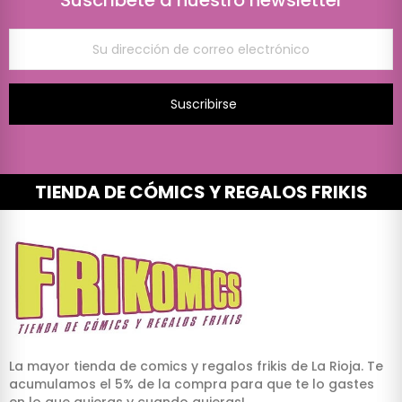
Suscríbete a nuestro newsletter
Suscribirse
TIENDA DE CÓMICS Y REGALOS FRIKIS
La mayor tienda de comics y regalos frikis de La Rioja. Te
acumulamos el 5% de la compra para que te lo gastes
en lo que quieras y cuando quieras!