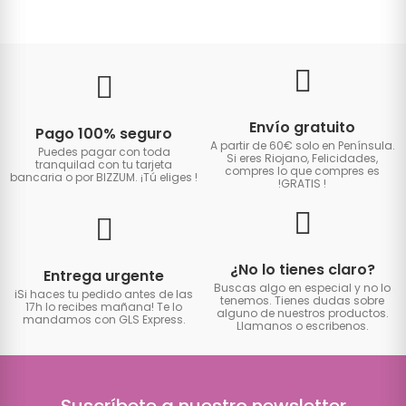
Envío gratuito
Pago 100% seguro
A partir de 60€ solo en Península.
Puedes pagar con toda
Si eres Riojano, Felicidades,
tranquilad con tu tarjeta
compres lo que compres es
bancaria o por BIZZUM. ¡Tú eliges
!
!GRATIS
!
¿No lo tienes claro?
Entrega urgente
Buscas algo en especial y no lo
iSi haces tu pedido antes de las
tenemos. Tienes dudas sobre
17h lo recibes mañana! Te lo
alguno de nuestros productos.
mandamos con GLS Express.
Llamanos o escribenos.