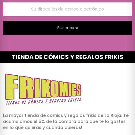
Suscribirse
TIENDA DE CÓMICS Y REGALOS FRIKIS
La mayor tienda de comics y regalos frikis de La Rioja. Te
acumulamos el 5% de la compra para que te lo gastes
en lo que quieras y cuando quieras!