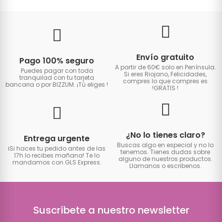
Envío gratuito
Pago 100% seguro
A partir de 60€ solo en Península.
Puedes pagar con toda
Si eres Riojano, Felicidades,
tranquilad con tu tarjeta
compres lo que compres es
bancaria o por BIZZUM. ¡Tú eliges
!
!GRATIS
!
¿No lo tienes claro?
Entrega urgente
Buscas algo en especial y no lo
iSi haces tu pedido antes de las
tenemos. Tienes dudas sobre
17h lo recibes mañana! Te lo
alguno de nuestros productos.
mandamos con GLS Express.
Llamanos o escribenos.
Suscríbete a nuestro newsletter