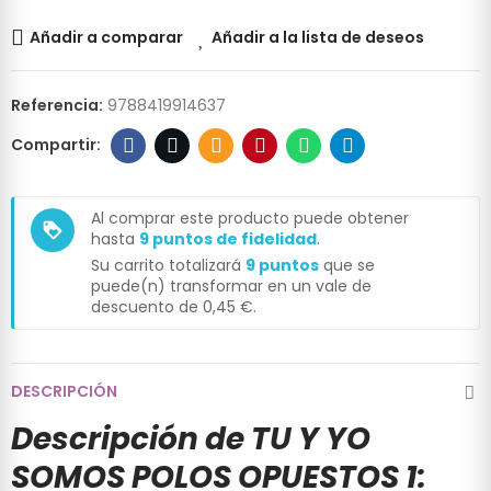
Añadir a comparar
Añadir a la lista de deseos
Referencia:
9788419914637
Al comprar este producto puede obtener
loyalty
hasta
9
puntos de fidelidad
.
Su carrito totalizará
9
puntos
que se
puede(n) transformar en un vale de
descuento de
0,45 €
.
DESCRIPCIÓN
Descripción de TU Y YO
SOMOS POLOS OPUESTOS 1: