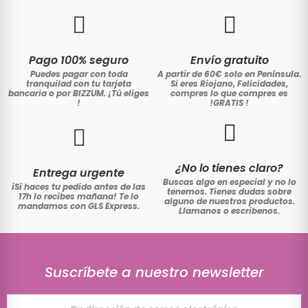
Pago 100% seguro
Envío gratuito
Puedes pagar con toda
A partir de 60€ solo en Península.
tranquilad con tu tarjeta
Si eres Riojano, Felicidades,
bancaria o por BIZZUM. ¡Tú eliges
compres lo que compres es
!
!GRATIS
!
¿No lo tienes claro?
Entrega urgente
Buscas algo en especial y no lo
iSi haces tu pedido antes de las
tenemos. Tienes dudas sobre
17h lo recibes mañana! Te lo
alguno de nuestros productos.
mandamos con GLS Express.
Llamanos o escribenos.
Suscríbete a nuestro newsletter